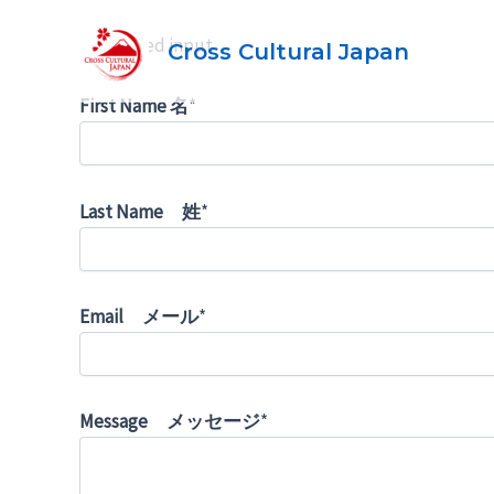
内
容
* Required input
Cross Cultural Japan
を
First Name 名
*
ス
キ
ッ
プ
Last Name 姓
*
Email メール
*
Message メッセージ
*