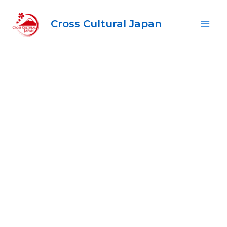
内
容
Cross Cultural Japan
Main
を
ス
Men
キ
ッ
プ